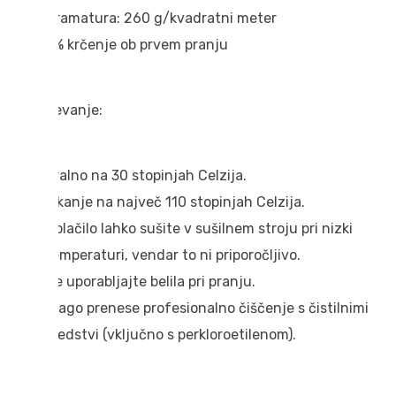
Gramatura: 260 g/kvadratni meter
3% krčenje ob prvem pranju
Vzdrževanje:
Pralno na 30 stopinjah Celzija.
Likanje na največ 110 stopinjah Celzija.
Oblačilo lahko sušite v sušilnem stroju pri nizki
temperaturi, vendar to ni priporočljivo.
Ne uporabljajte belila pri pranju.
Blago prenese profesionalno čiščenje s čistilnimi
sredstvi (vključno s perkloroetilenom).