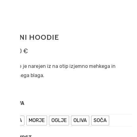
LETNI HOODIE
68,00
€
Hoodie je narejen iz na otip izjemno mehkega in
prijetnega blaga.
BARVA
ČRNA
MORJE
OGLJE
OLIVA
SOČA