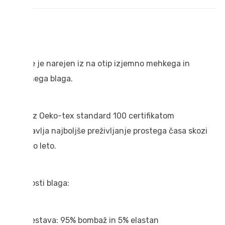
OPIS
Hoodie je narejen iz na otip izjemno mehkega in
prijetnega blaga.
Blago z Oeko-tex standard 100 certifikatom
zagotavlja najboljše preživljanje prostega časa skozi
celotno leto.
Lastnosti blaga:
Sestava: 95% bombaž in 5% elastan