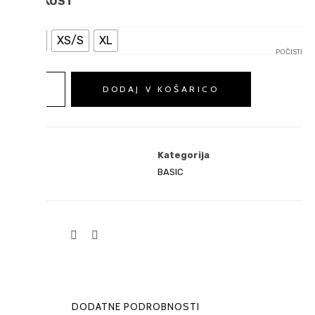
VELIKOST
M/L
XS/S
XL
POČISTI
Letni
DODAJ V KOŠARICO
Hoodie
količina
SKU
Kategorija
N/A
BASIC
0
OPIS
DODATNE PODROBNOSTI