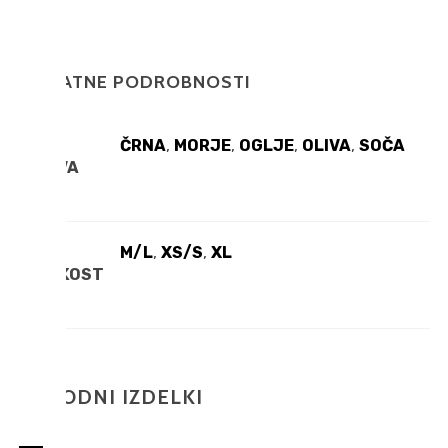
DODATNE PODROBNOSTI
ČRNA
,
MORJE
,
OGLJE
,
OLIVA
,
SOČA
BARVA
TRGOVINA
M/L
,
XS/S
,
XL
VELIKOST
O NAS
SORODNI IZDELKI